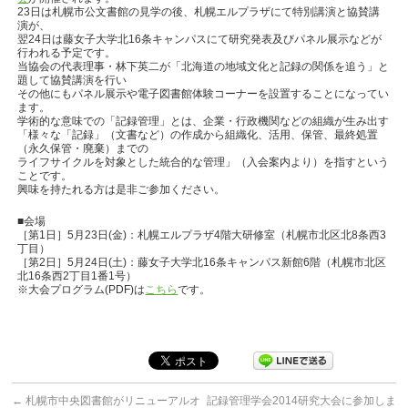
23日は札幌市公文書館の見学の後、札幌エルプラザにて特別講演と協賛講
演が、
翌24日は藤女子大学北16条キャンパスにて研究発表及びパネル展示などが
行われる予定です。
当協会の代表理事・林下英二が「北海道の地域文化と記録の関係を追う」と
題して協賛講演を行い
その他にもパネル展示や電子図書館体験コーナーを設置することになってい
ます。
学術的な意味での「記録管理」とは、企業・行政機関などの組織が生み出す
「様々な「記録」（文書など）の作成から組織化、活用、保管、最終処置
（永久保管・廃棄）までの
ライフサイクルを対象とした統合的な管理」（入会案内より）を指すという
ことです。
興味を持たれる方は是非ご参加ください。
■会場
［第1日］5月23日(金)：札幌エルプラザ4階大研修室（札幌市北区北8条西3
丁目）
［第2日］5月24日(土)：藤女子大学北16条キャンパス新館6階（札幌市北区
北16条西2丁目1番1号）
※大会プログラム(PDF)は
こちら
です。
←
札幌市中央図書館がリニューアルオ
記録管理学会2014研究大会に参加しま