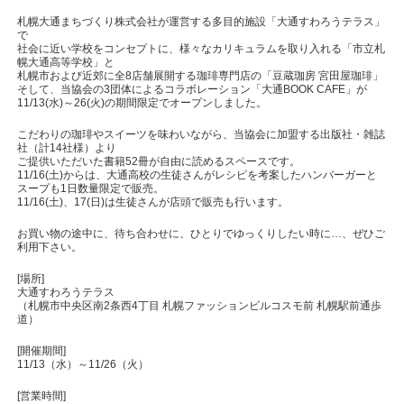
札幌大通まちづくり株式会社が運営する多目的施設「大通すわろうテラス」
で
社会に近い学校をコンセプトに、様々なカリキュラムを取り入れる「市立札
幌大通高等学校」と
札幌市および近郊に全8店舗展開する珈琲専門店の「豆蔵珈房 宮田屋珈琲」
そして、当協会の3団体によるコラボレーション「大通BOOK CAFE」が
11/13(水)～26(火)の期間限定でオープンしました。
こだわりの珈琲やスイーツを味わいながら、当協会に加盟する出版社・雑誌
社（計14社様）より
ご提供いただいた書籍52冊が自由に読めるスペースです。
11/16(土)からは、大通高校の生徒さんがレシピを考案したハンバーガーと
スープも1日数量限定で販売。
11/16(土)、17(日)は生徒さんが店頭で販売も行います。
お買い物の途中に、待ち合わせに、ひとり
でゆっくりしたい時に…、ぜひご
利用下さい。
[場所]
大通すわろうテラス
（札幌市中央区南2条西4丁目 札幌ファッションビルコスモ前 札幌駅前通歩
道）
[開催期間]
11/13（水）～11/26（火）
[営業時間]