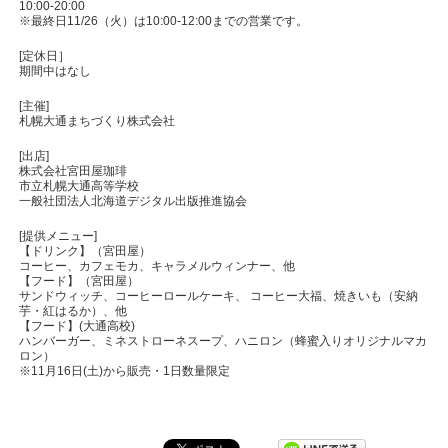
10:00-20:00
※最終日11/26（火）は10:00-12:00までの営業です。
[定休日］
期間中はなし
[主催]
札幌大通まちづくり株式会社
[出店]
株式会社宮田屋珈琲
市立札幌大通高等学校
一般社団法人北海道デジタル出版推進協会
[提供メニュー]
【ドリンク】（宮田屋）
コーヒー、カフェモカ、キャラメルウィンナー、他
【フード】（宮田屋）
サンドウィッチ、コーヒーロールケーキ、 コーヒー大福、焼きいも（安納
芋・紅はるか）、他
【フード】(大通高校)
ハンバーガー、ミネストローネスープ、ハニロン（蜂蜜入りオリジナルマカ
ロン）
※11月16日(土)から販売・1日数量限定